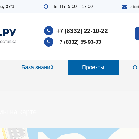
я, 37/1
Пн–Пт: 9:00 – 17:00
z55
Изготовление и монтаж дымоходов Киров автосалон
и монтаж дымоходов Киров
+7 (8332) 22‑10-22
+7 (8332) 55-93-83
База знаний
Проекты
О 
Мы на карте