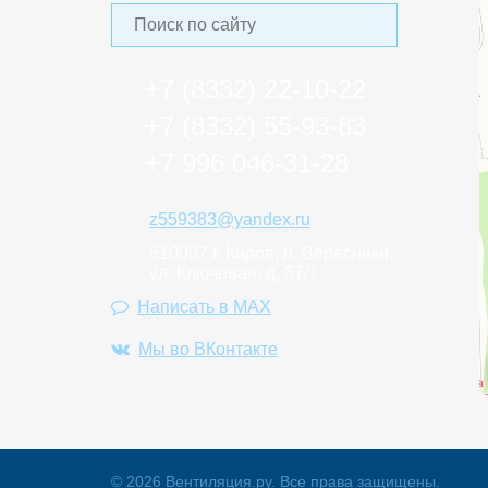
+7 (8332)
22‑10-22
+7 (8332)
55-93-83
+7 996
046-31-28
z559383@yandex.ru
610007,г. Киров, п. Вересники,
ул. Ключевая, д. 37/1
Написать в MAX
Мы во ВКонтакте
© 2026 Вентиляция.ру. Все права защищены.