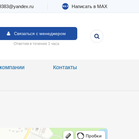
9383@yandex.ru
Написать в MAX
MAX
 KIA
 автосалон KIA
Связаться с менеджером
Ответим в течение 1 часа
компании
Контакты