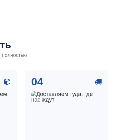
ть
и полностью
04