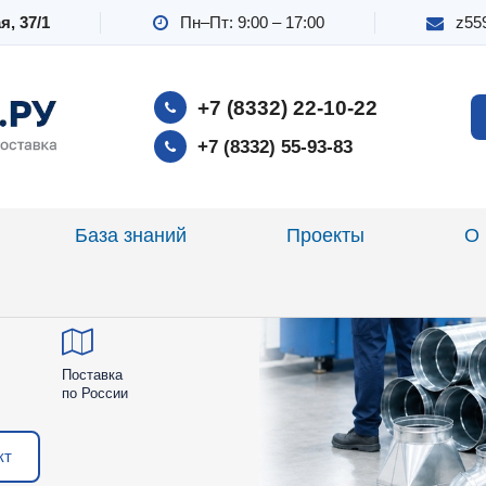
я, 37/1
Пн–Пт: 9:00 – 17:00
z55
ховодов и
+7 (8332) 22‑10-22
елий в
+7 (8332) 55-93-83
База знаний
Проекты
О 
оводы, фасонные изделия и
ы оборудованием и
Поставка
по России
кт