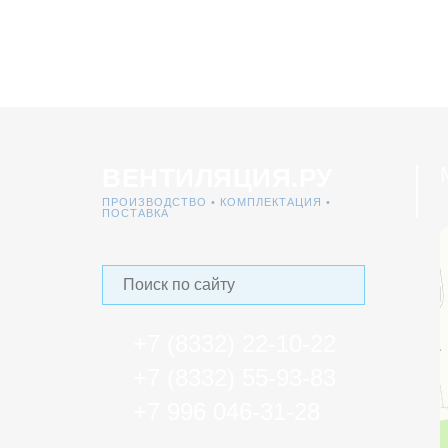
ВЕНТИЛЯЦИЯ.РУ
ПРОИЗВОДСТВО • КОМПЛЕКТАЦИЯ •
ПОСТАВКА
+7 (8332)
22‑10-22
+7 (8332)
55-93-83
+7 996
046-31-28