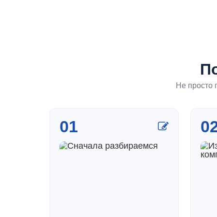
П
Не просто 
01
0