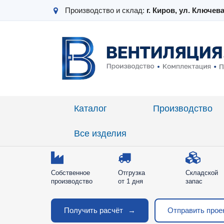
Производство и склад:
г. Киров, ул. Ключева
Производство возду
вентиляционных изд
Кирове
Каталог
Производство
Изготавливаем круглые и прямоугольные воздух
вентиляционные элементы. Комплектуем объект
Все изделия
поставляем по всей России.
Собственное
Отгрузка
Складской
производство
от 1 дня
запас
Получить расчёт
→
Отправить прое