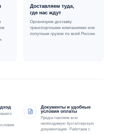
м
Доставляем туда,
где нас ждут
и
Организуем доставку
яем
транспортными компаниями или
попутным грузом по всей России.
и
одход
Документы и удобные
условия оплаты
вашего
Предоставляем всю
необходимую бухгалтерскую
условия.
документацию. Работаем с