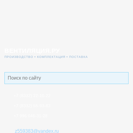
ВЕНТИЛЯЦИЯ.РУ
ПРОИЗВОДСТВО • КОМПЛЕКТАЦИЯ • ПОСТАВКА
+7 (8332)
22‑10-22
+7 (8332)
55-93-83
+7 996
046-31-28
z559383@yandex.ru